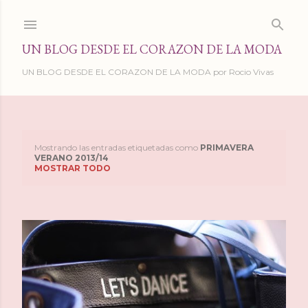
Ir al contenido principal
UN BLOG DESDE EL CORAZON DE LA MODA
UN BLOG DESDE EL CORAZON DE LA MODA por Rocio Vivas
Mostrando las entradas etiquetadas como
PRIMAVERA
E
VERANO 2013/14
MOSTRAR TODO
n
t
r
a
d