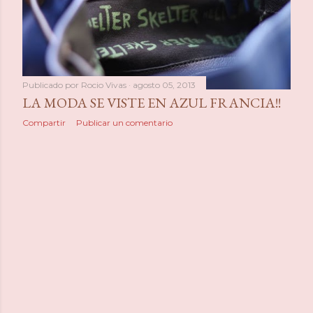
a
s
Publicado por
Rocio Vivas
agosto 05, 2013
LA MODA SE VISTE EN AZUL FRANCIA!!
Compartir
Publicar un comentario