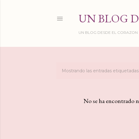
UN BLOG D
UN BLOG DESDE EL CORAZON DE
Mostrando las entradas etiquetad
E
n
t
No se ha encontrado n
r
a
d