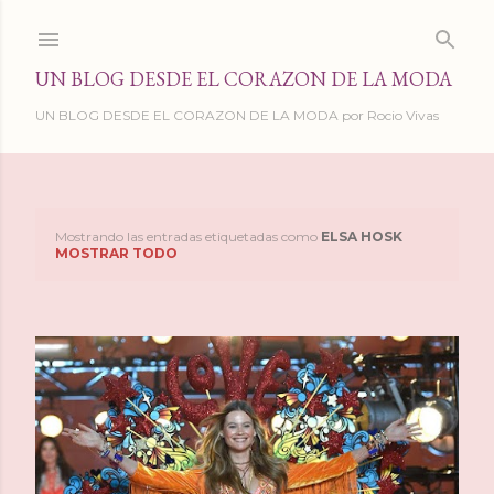
Ir al contenido principal
UN BLOG DESDE EL CORAZON DE LA MODA
UN BLOG DESDE EL CORAZON DE LA MODA por Rocio Vivas
Mostrando las entradas etiquetadas como
ELSA HOSK
E
MOSTRAR TODO
n
t
r
a
d