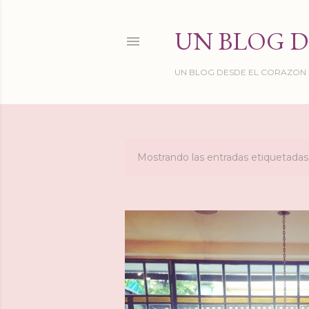
UN BLOG D
UN BLOG DESDE EL CORAZON DE
Mostrando las entradas etiquetad
E
n
t
r
a
d