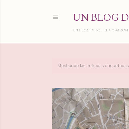
UN BLOG D
UN BLOG DESDE EL CORAZON DE
Mostrando las entradas etiquetad
E
n
t
r
a
d