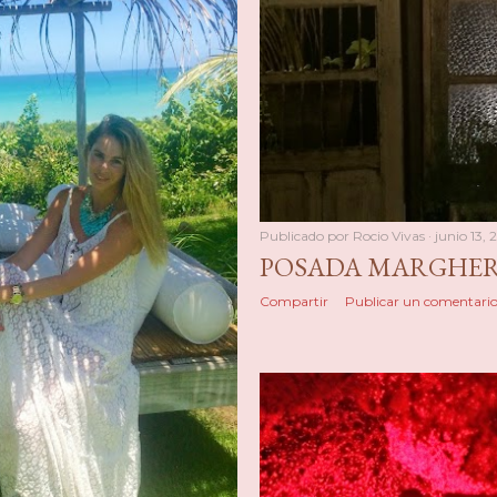
Publicado por
Rocio Vivas
junio 13, 
POSADA MARGHER
Compartir
Publicar un comentari