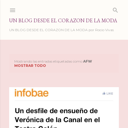
Ir al contenido principal
UN BLOG DESDE EL CORAZON DE LA MODA
UN BLOG DESDE EL CORAZON DE LA MODA por Rocio Vivas
Mostrando las entradas etiquetadas como
AFW
E
MOSTRAR TODO
n
t
r
a
d