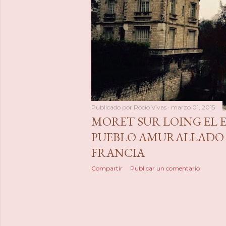
a
s
Publicado por
Rocio Vivas
marzo 01, 2015
MORET SUR LOING EL
PUEBLO AMURALLADO DE
FRANCIA
Compartir
Publicar un comentario