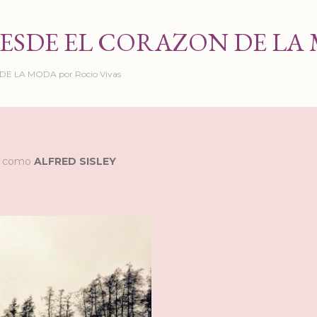
Ir al contenido principal
ESDE EL CORAZON DE LA
 LA MODA por Rocio Vivas
as como
ALFRED SISLEY