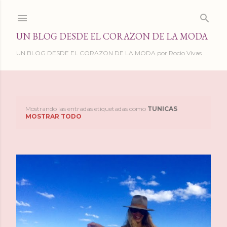
Ir al contenido principal
UN BLOG DESDE EL CORAZON DE LA MODA
UN BLOG DESDE EL CORAZON DE LA MODA por Rocio Vivas
Mostrando las entradas etiquetadas como
TUNICAS
E
MOSTRAR TODO
n
t
r
a
d