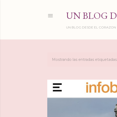
UN BLOG D
UN BLOG DESDE EL CORAZON DE
Mostrando las entradas etiquetad
E
n
t
r
a
d