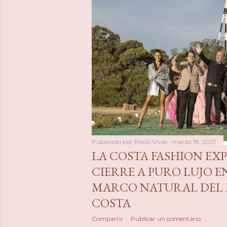
a
s
Publicado por
Rocio Vivas
marzo 18, 2021
LA COSTA FASHION EXP
CIERRE A PURO LUJO 
MARCO NATURAL DEL 
COSTA
Compartir
Publicar un comentario