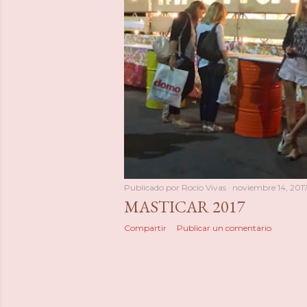
a
s
Publicado por
Rocio Vivas
noviembre 14, 201
MASTICAR 2017
Compartir
Publicar un comentario