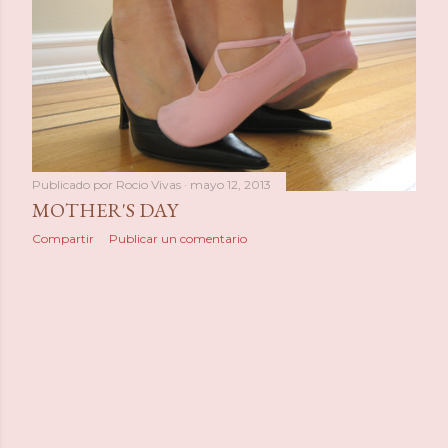
a
s
Publicado por
Rocio Vivas
mayo 12, 2013
MOTHER'S DAY
Compartir
Publicar un comentario