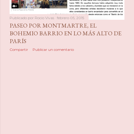
a
s
Publicado por
Rocio Vivas
febrero 05, 2015
PASEO POR MONTMARTRE, EL
BOHEMIO BARRIO EN LO MÁS ALTO DE
PARÍS
Compartir
Publicar un comentario