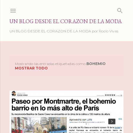
Ir al contenido principal
UN BLOG DESDE EL CORAZON DE LA MODA
UN BLOG DESDE EL CORAZON DE LA MODA por Rocio Vivas
Mostrando las entradas etiquetadas como
BOHEMIO
E
MOSTRAR TODO
n
t
r
a
d