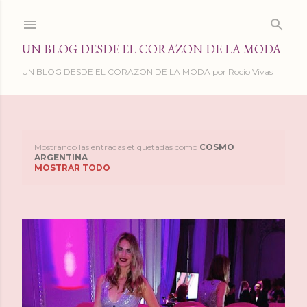
Ir al contenido principal
UN BLOG DESDE EL CORAZON DE LA MODA
UN BLOG DESDE EL CORAZON DE LA MODA por Rocio Vivas
Mostrando las entradas etiquetadas como
COSMO
E
ARGENTINA
MOSTRAR TODO
n
t
r
a
d