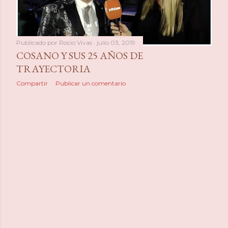
a
s
Publicado por
Rocio Vivas
julio 03, 2019
COSANO Y SUS 25 AÑOS DE
TRAYECTORIA
Compartir
Publicar un comentario