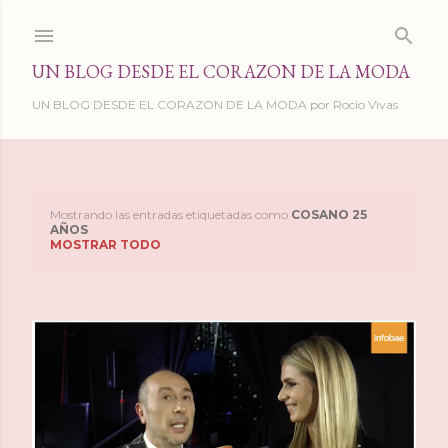
Ir al contenido principal
UN BLOG DESDE EL CORAZON DE LA MODA
UN BLOG DESDE EL CORAZON DE LA MODA por Rocio Vivas
Mostrando las entradas etiquetadas como
COSANO 25
E
AÑOS
MOSTRAR TODO
n
t
r
a
d