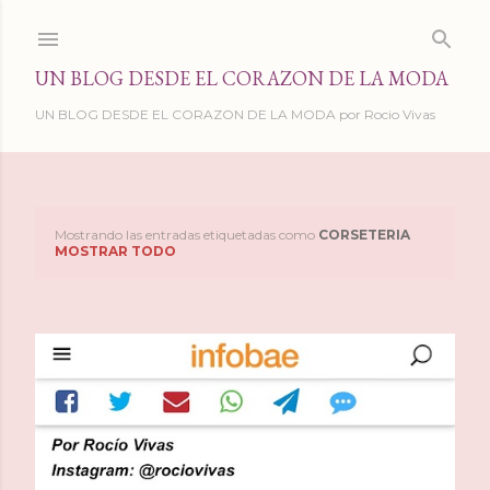
Ir al contenido principal
UN BLOG DESDE EL CORAZON DE LA MODA
UN BLOG DESDE EL CORAZON DE LA MODA por Rocio Vivas
Mostrando las entradas etiquetadas como
CORSETERIA
E
MOSTRAR TODO
n
t
r
a
d