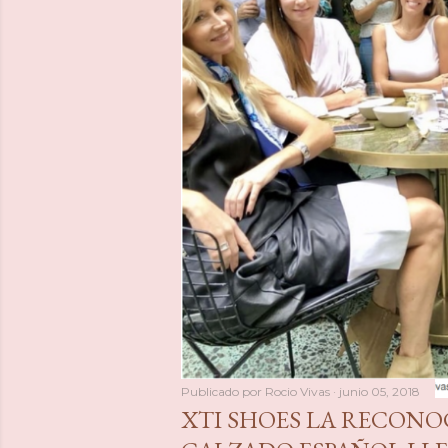
a
s
Publicado por
Rocio Vivas
junio 05, 2018
XTI SHOES LA RECONO