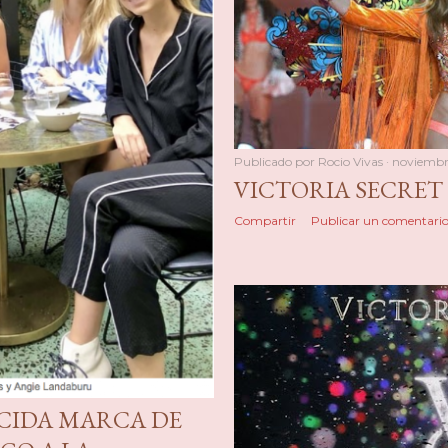
Publicado por
Rocio Vivas
noviembre
VICTORIA SECRET
Compartir
Publicar un comentari
CIDA MARCA DE