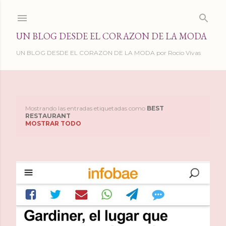
Ir al contenido principal
UN BLOG DESDE EL CORAZON DE LA MODA
UN BLOG DESDE EL CORAZON DE LA MODA por Rocio Vivas
Mostrando las entradas etiquetadas como
BEST
E
RESTAURANT
MOSTRAR TODO
n
t
r
a
d