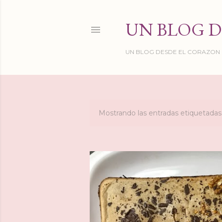
UN BLOG D
UN BLOG DESDE EL CORAZON DE
Mostrando las entradas etiquetad
E
n
t
r
a
d