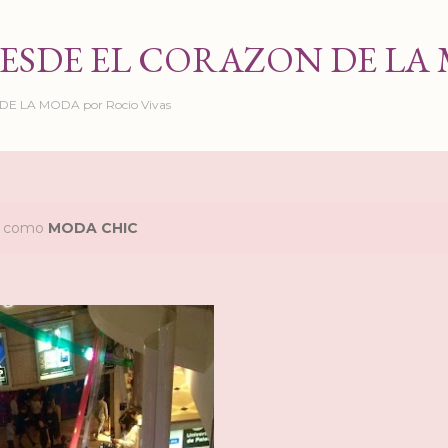
Ir al contenido principal
ESDE EL CORAZON DE LA
 LA MODA por Rocio Vivas
as como
MODA CHIC