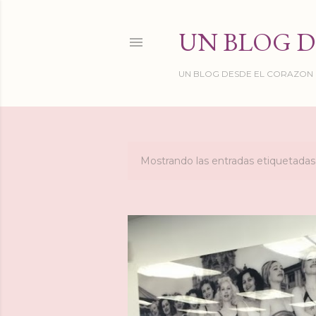
UN BLOG D
UN BLOG DESDE EL CORAZON DE
Mostrando las entradas etiquetad
E
n
t
r
a
d