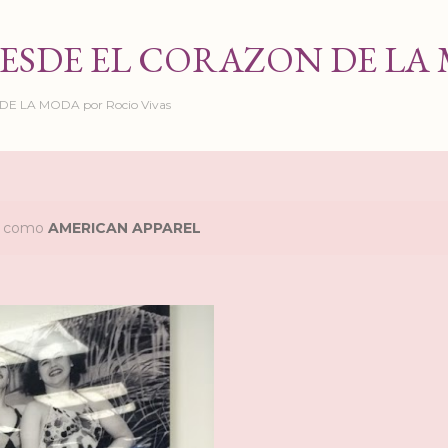
Ir al contenido principal
ESDE EL CORAZON DE LA
 LA MODA por Rocio Vivas
as como
AMERICAN APPAREL