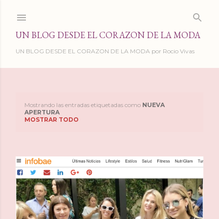
Ir al contenido principal
UN BLOG DESDE EL CORAZON DE LA MODA
UN BLOG DESDE EL CORAZON DE LA MODA por Rocio Vivas
Mostrando las entradas etiquetadas como
NUEVA
E
APERTURA
MOSTRAR TODO
n
t
r
a
d