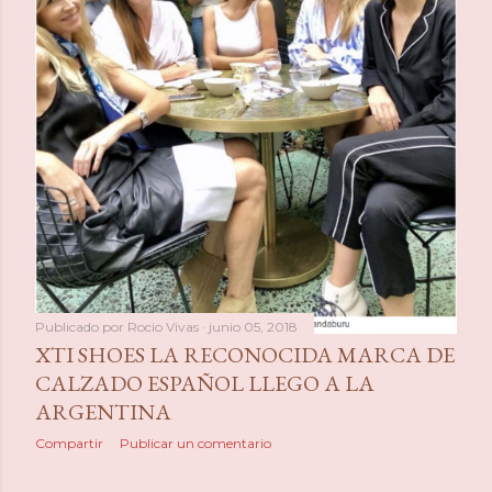
a
s
Publicado por
Rocio Vivas
junio 05, 2018
XTI SHOES LA RECONOCIDA MARCA DE
CALZADO ESPAÑOL LLEGO A LA
ARGENTINA
Compartir
Publicar un comentario