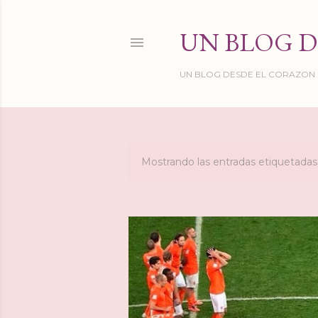
UN BLOG D
UN BLOG DESDE EL CORAZON DE
Mostrando las entradas etiquetad
E
n
t
r
a
d