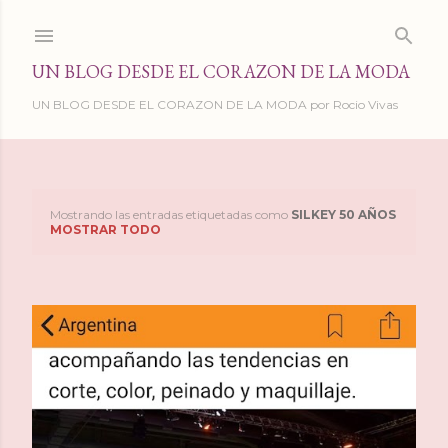
Ir al contenido principal
UN BLOG DESDE EL CORAZON DE LA MODA
UN BLOG DESDE EL CORAZON DE LA MODA por Rocio Vivas
Mostrando las entradas etiquetadas como
SILKEY 50 AÑOS
E
MOSTRAR TODO
n
t
r
a
d