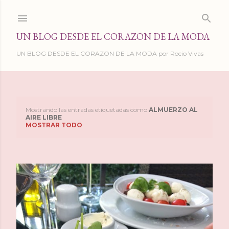
Ir al contenido principal
UN BLOG DESDE EL CORAZON DE LA MODA
UN BLOG DESDE EL CORAZON DE LA MODA por Rocio Vivas
Mostrando las entradas etiquetadas como
ALMUERZO AL
E
AIRE LIBRE
MOSTRAR TODO
n
t
r
a
d