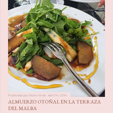
a
s
Publicado por
Rocio Vivas
abril 14, 2014
ALMUERZO OTOÑAL EN LA TERRAZA
DEL MALBA