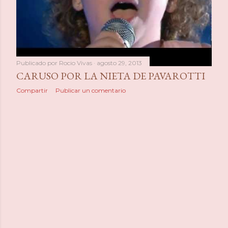
a
s
Publicado por
Rocio Vivas
agosto 29, 2013
CARUSO POR LA NIETA DE PAVAROTTI
Compartir
Publicar un comentario