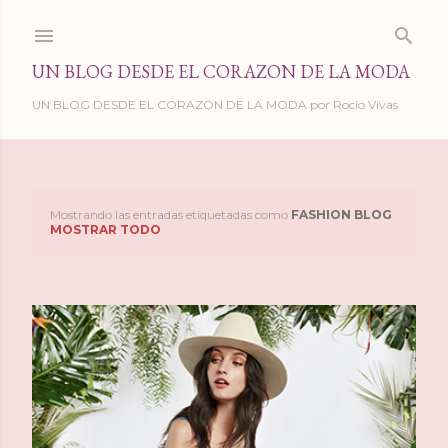
Ir al contenido principal
UN BLOG DESDE EL CORAZON DE LA MODA
UN BLOG DESDE EL CORAZON DE LA MODA por Rocio Vivas
Mostrando las entradas etiquetadas como
FASHION BLOG
E
MOSTRAR TODO
n
t
r
a
d