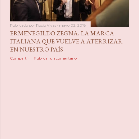
a
s
Publicado por
Rocio Vivas
mayo 02, 2018
ERMENEGILDO ZEGNA, LA MARCA
ITALIANA QUE VUELVE A ATERRIZAR
EN NUESTRO PAÍS
Compartir
Publicar un comentario