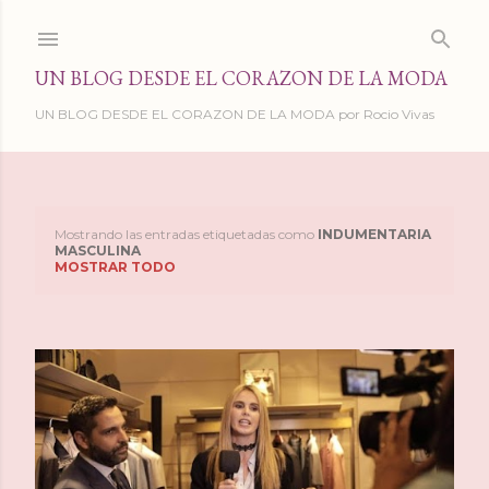
Ir al contenido principal
UN BLOG DESDE EL CORAZON DE LA MODA
UN BLOG DESDE EL CORAZON DE LA MODA por Rocio Vivas
Mostrando las entradas etiquetadas como
INDUMENTARIA
E
MASCULINA
MOSTRAR TODO
n
t
r
a
d