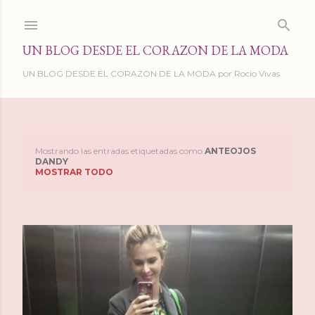
Ir al contenido principal
UN BLOG DESDE EL CORAZON DE LA MODA
UN BLOG DESDE EL CORAZON DE LA MODA por Rocio Vivas
Mostrando las entradas etiquetadas como
ANTEOJOS
E
DANDY
MOSTRAR TODO
n
t
r
a
d