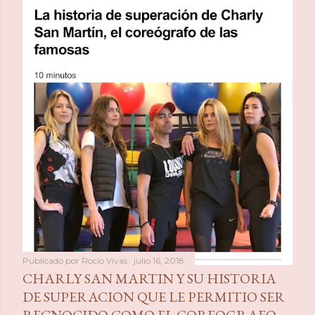
a
s
Publicado por
Rocio Vivas
julio 16, 2018
CHARLY SAN MARTIN Y SU HISTORIA
DE SUPERACION QUE LE PERMITIO SER