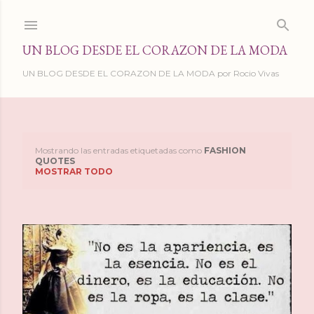
Ir al contenido principal
UN BLOG DESDE EL CORAZON DE LA MODA
UN BLOG DESDE EL CORAZON DE LA MODA por Rocio Vivas
Mostrando las entradas etiquetadas como
FASHION
E
QUOTES
MOSTRAR TODO
n
t
r
a
d