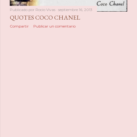
a
Publicado por
Rocio Vivas
septiembre 16, 2013
s
QUOTES COCO CHANEL
Compartir
Publicar un comentario