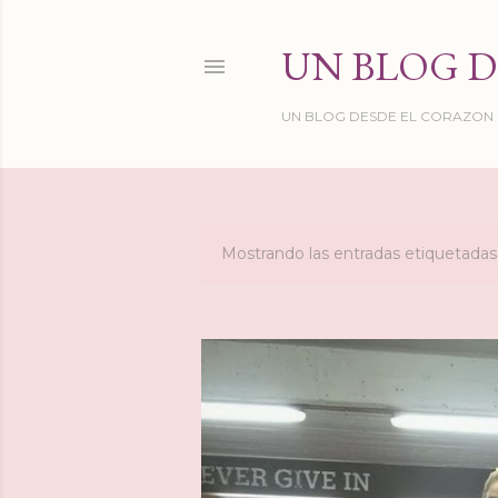
UN BLOG D
UN BLOG DESDE EL CORAZON DE
Mostrando las entradas etiquetad
E
n
t
r
a
d