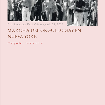
a
s
Publicado por
Rocio Vivas
junio 29, 2014
MARCHA DEL ORGULLO GAY EN
NUEVA YORK
Compartir
1 comentario