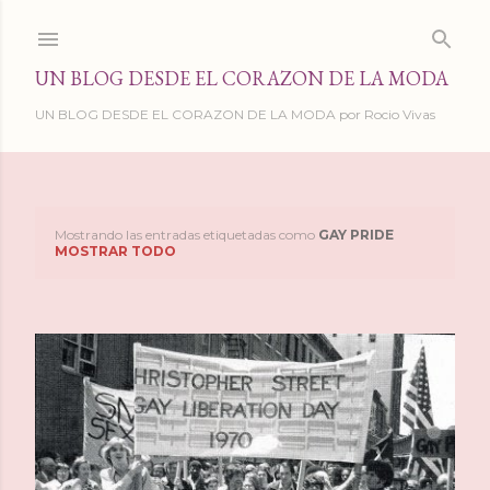
Ir al contenido principal
UN BLOG DESDE EL CORAZON DE LA MODA
UN BLOG DESDE EL CORAZON DE LA MODA por Rocio Vivas
Mostrando las entradas etiquetadas como
GAY PRIDE
E
MOSTRAR TODO
n
t
r
a
d