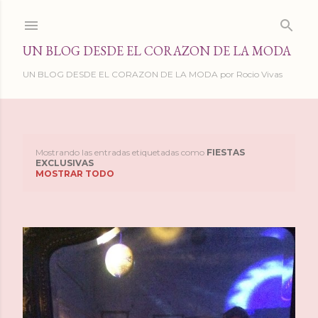
Ir al contenido principal
UN BLOG DESDE EL CORAZON DE LA MODA
UN BLOG DESDE EL CORAZON DE LA MODA por Rocio Vivas
Mostrando las entradas etiquetadas como
FIESTAS
E
EXCLUSIVAS
MOSTRAR TODO
n
t
r
a
d