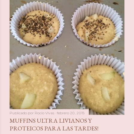
a
s
Publicado por
Rocio Vivas
febrero 20, 2015
MUFFINS ULTRA LIVIANOS Y
PROTEICOS PARA LAS TARDES!