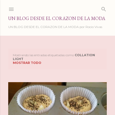
Ir al contenido principal
UN BLOG DESDE EL CORAZON DE LA MODA
UN BLOG DESDE EL CORAZON DE LA MODA por Rocio Vivas
Mostrando las entradas etiquetadas como
COLLATION
E
LIGHT
MOSTRAR TODO
n
t
r
a
d