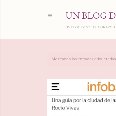
UN BLOG D
UN BLOG DESDE EL CORAZON DE
Mostrando las entradas etiquetad
E
n
t
r
a
d