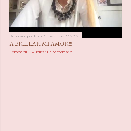
a
s
Publicado por
Rocio Vivas
junio 27, 2015
A BRILLAR MI AMOR!!!
Compartir
Publicar un comentario