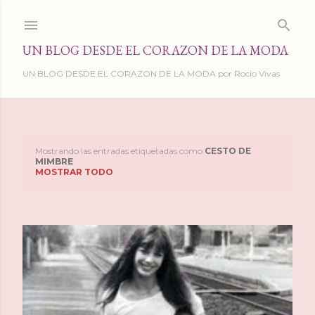
Ir al contenido principal
UN BLOG DESDE EL CORAZON DE LA MODA
UN BLOG DESDE EL CORAZON DE LA MODA por Rocio Vivas
Mostrando las entradas etiquetadas como
CESTO DE
E
MIMBRE
MOSTRAR TODO
n
t
r
a
d