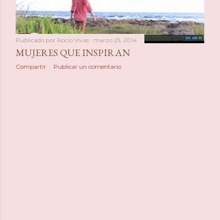
a
s
Publicado por
Rocio Vivas
marzo 25, 2014
MUJERES QUE INSPIRAN
Compartir
Publicar un comentario