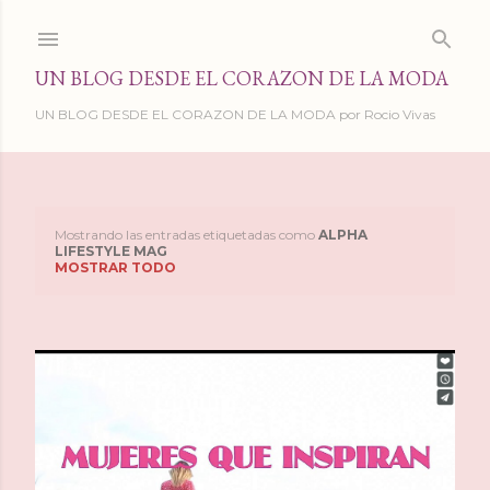
Ir al contenido principal
UN BLOG DESDE EL CORAZON DE LA MODA
UN BLOG DESDE EL CORAZON DE LA MODA por Rocio Vivas
Mostrando las entradas etiquetadas como
ALPHA
E
LIFESTYLE MAG
MOSTRAR TODO
n
t
r
a
d