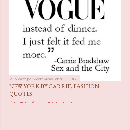
a
s
Publicado por
Rocio Vivas
abril 15, 2013
NEW YORK BY CARRIE, FASHION
QUOTES
Compartir
Publicar un comentario