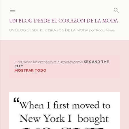
Ir al contenido principal
UN BLOG DESDE EL CORAZON DE LA MODA
UN BLOG DESDE EL CORAZON DE LA MODA por Rocio Vivas
Mostrando las entradas etiquetadas como
SEX AND THE
E
CITY
MOSTRAR TODO
n
t
r
a
d