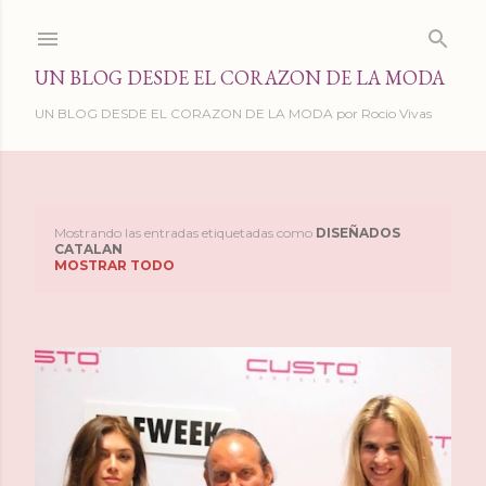
Ir al contenido principal
UN BLOG DESDE EL CORAZON DE LA MODA
UN BLOG DESDE EL CORAZON DE LA MODA por Rocio Vivas
Mostrando las entradas etiquetadas como
DISEÑADOS
E
CATALAN
MOSTRAR TODO
n
t
r
a
d