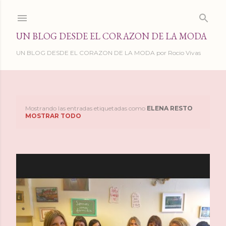
Ir al contenido principal
UN BLOG DESDE EL CORAZON DE LA MODA
UN BLOG DESDE EL CORAZON DE LA MODA por Rocio Vivas
Mostrando las entradas etiquetadas como
ELENA RESTO
E
MOSTRAR TODO
n
t
r
a
d