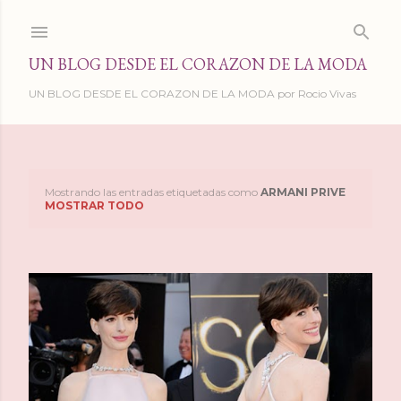
Ir al contenido principal
UN BLOG DESDE EL CORAZON DE LA MODA
UN BLOG DESDE EL CORAZON DE LA MODA por Rocio Vivas
Mostrando las entradas etiquetadas como
ARMANI PRIVE
E
MOSTRAR TODO
n
t
r
a
d