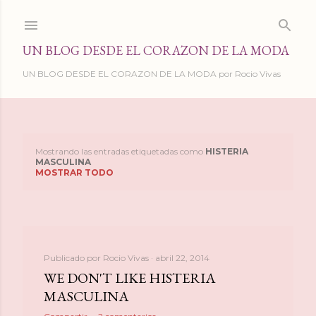
Ir al contenido principal
UN BLOG DESDE EL CORAZON DE LA MODA
UN BLOG DESDE EL CORAZON DE LA MODA por Rocio Vivas
Mostrando las entradas etiquetadas como
HISTERIA
E
MASCULINA
MOSTRAR TODO
n
t
r
Publicado por
Rocio Vivas
abril 22, 2014
a
WE DON'T LIKE HISTERIA
MASCULINA
d