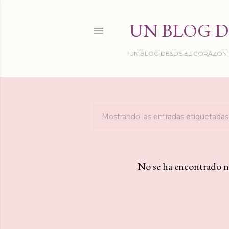
UN BLOG D
UN BLOG DESDE EL CORAZON DE
Mostrando las entradas etiquetad
E
n
t
No se ha encontrado n
r
a
d